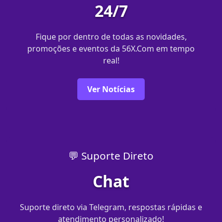
24/7
Fique por dentro de todas as novidades,
promoções e eventos da 56X.Com em tempo
real!
Ver Notícias
💬 Suporte Direto
Chat
Suporte direto via Telegram, respostas rápidas e
atendimento personalizado!