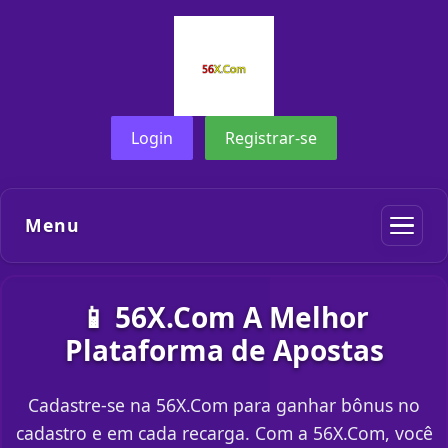
Login
Registrar-se
Menu
📱 56X.Com A Melhor
Plataforma de Apostas
Cadastre-se na 56X.Com para ganhar bônus no
cadastro e em cada recarga. Com a 56X.Com, você