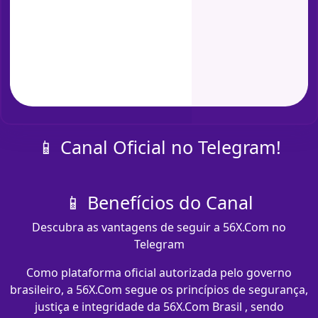
📱 Canal Oficial no Telegram!
📱 Benefícios do Canal
Descubra as vantagens de seguir a 56X.Com no
Telegram
Como plataforma oficial autorizada pelo governo
brasileiro, a 56X.Com segue os princípios de segurança,
justiça e integridade da 56X.Com Brasil , sendo