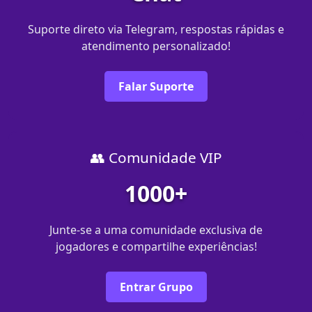
Suporte direto via Telegram, respostas rápidas e
atendimento personalizado!
Falar Suporte
👥 Comunidade VIP
1000+
Junte-se a uma comunidade exclusiva de
jogadores e compartilhe experiências!
Entrar Grupo