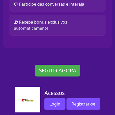
💬 Participe das conversas e interaja
🎁 Receba bônus exclusivos
automaticamente
SEGUIR AGORA
Acessos
Login
Registrar-se