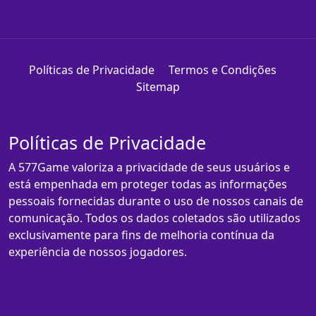
Políticas de Privacidade
Termos e Condições
Sitemap
Políticas de Privacidade
A 577Game valoriza a privacidade de seus usuários e
está empenhada em proteger todas as informações
pessoais fornecidas durante o uso de nossos canais de
comunicação. Todos os dados coletados são utilizados
exclusivamente para fins de melhoria contínua da
experiência de nossos jogadores.