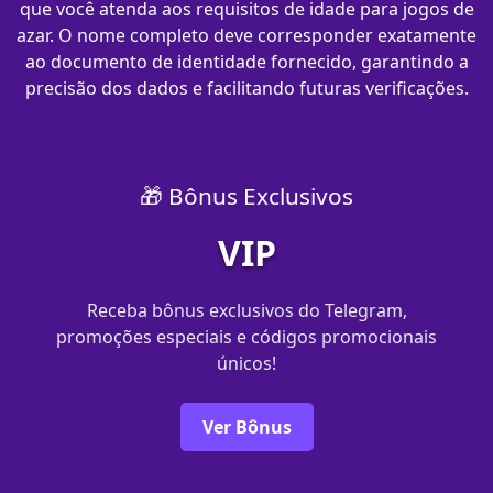
que você atenda aos requisitos de idade para jogos de
azar. O nome completo deve corresponder exatamente
ao documento de identidade fornecido, garantindo a
precisão dos dados e facilitando futuras verificações.
🎁 Bônus Exclusivos
VIP
Receba bônus exclusivos do Telegram,
promoções especiais e códigos promocionais
únicos!
Ver Bônus