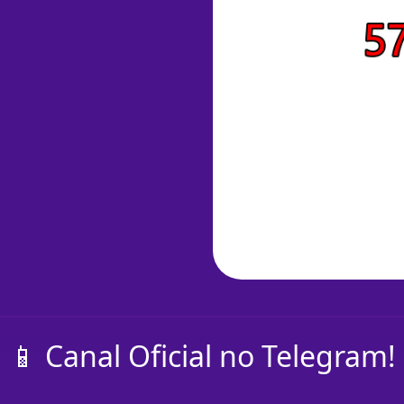
📱 Canal Oficial no Telegram!