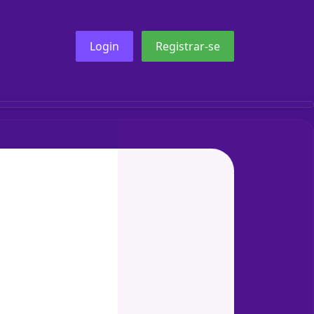
Login
Registrar-se