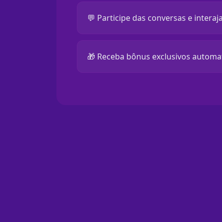
💬 Participe das conversas e interaj
🎁 Receba bônus exclusivos autom