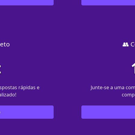
reto
👥 
t
espostas rápidas e
Junte-se a uma com
lizado!
compa
e