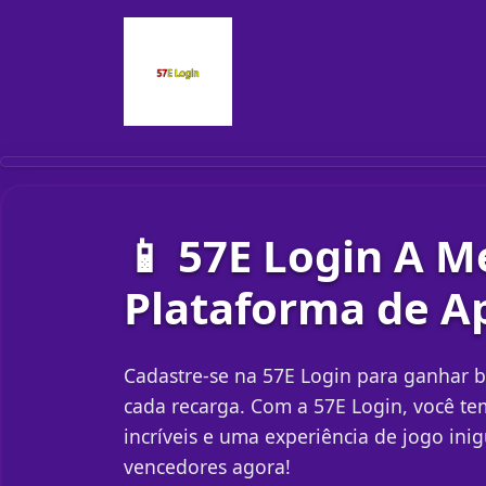
📱 57E Login A M
Plataforma de A
Cadastre-se na 57E Login para ganhar 
cada recarga. Com a 57E Login, você t
incríveis e uma experiência de jogo inig
vencedores agora!