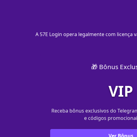
A 57E Login opera legalmente com licença v
🎁 Bônus Exclu
VIP
Receba bônus exclusivos do Telegra
e códigos promocionai
Ver Bônus