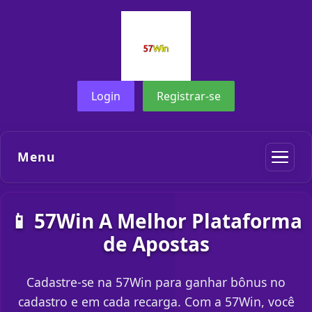
Login
Registrar-se
Menu
📱 57Win A Melhor Plataforma
de Apostas
Cadastre-se na 57Win para ganhar bônus no
cadastro e em cada recarga. Com a 57Win, você