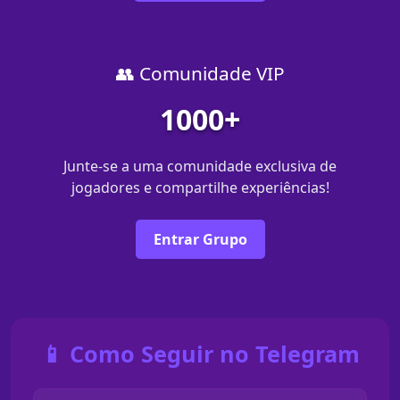
👥 Comunidade VIP
1000+
Junte-se a uma comunidade exclusiva de
jogadores e compartilhe experiências!
Entrar Grupo
📱 Como Seguir no Telegram