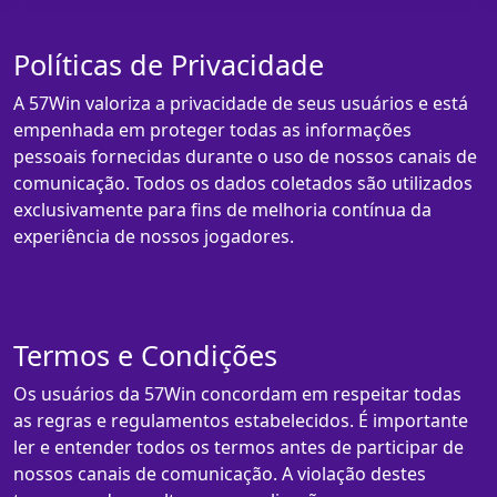
Políticas de Privacidade
A 57Win valoriza a privacidade de seus usuários e está
empenhada em proteger todas as informações
pessoais fornecidas durante o uso de nossos canais de
comunicação. Todos os dados coletados são utilizados
exclusivamente para fins de melhoria contínua da
experiência de nossos jogadores.
Termos e Condições
Os usuários da 57Win concordam em respeitar todas
as regras e regulamentos estabelecidos. É importante
ler e entender todos os termos antes de participar de
nossos canais de comunicação. A violação destes