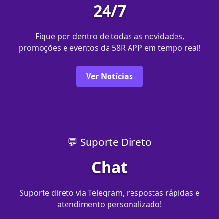
24/7
Fique por dentro de todas as novidades,
promoções e eventos da 58R APP em tempo real!
Ver Notícias
💬 Suporte Direto
Chat
Suporte direto via Telegram, respostas rápidas e
atendimento personalizado!