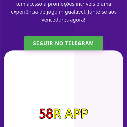
tem acesso a promoções incríveis e uma
experiência de jogo inigualável. Junte-se aos
vencedores agora!
SEGUIR NO TELEGRAM