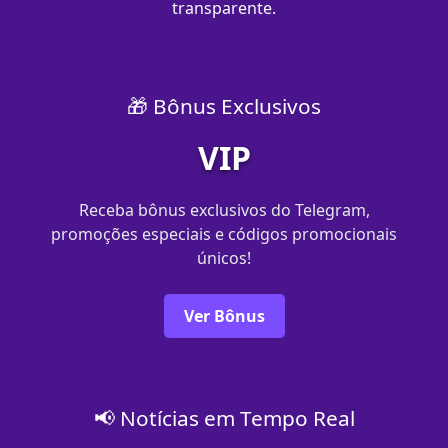
transparente.
🎁 Bônus Exclusivos
VIP
Receba bônus exclusivos do Telegram,
promoções especiais e códigos promocionais
únicos!
Ver Bônus
📢 Notícias em Tempo Real