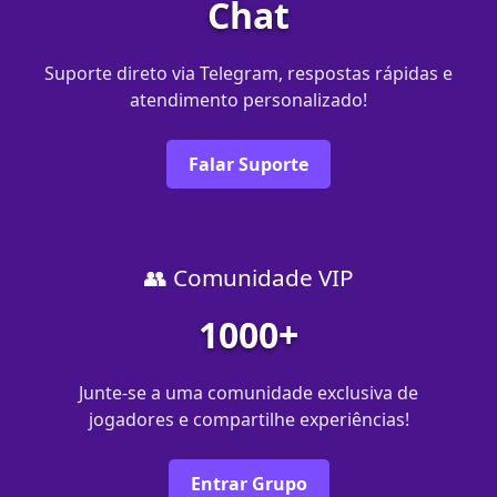
Chat
Suporte direto via Telegram, respostas rápidas e
atendimento personalizado!
Falar Suporte
👥 Comunidade VIP
1000+
Junte-se a uma comunidade exclusiva de
jogadores e compartilhe experiências!
Entrar Grupo