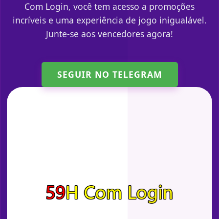
Com Login, você tem acesso a promoções
incríveis e uma experiência de jogo inigualável.
Junte-se aos vencedores agora!
SEGUIR NO TELEGRAM