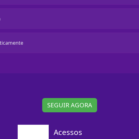
a
aticamente
SEGUIR AGORA
Acessos