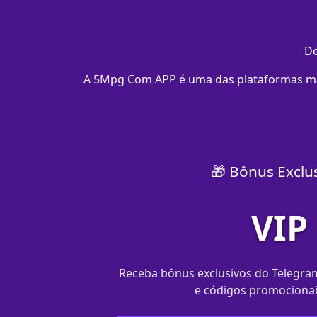
De
A 5Mpg Com APP é uma das plataformas mais
🎁 Bônus Exclu
VIP
Receba bônus exclusivos do Telegra
e códigos promocionai