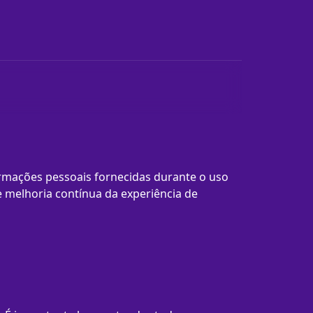
rmações pessoais fornecidas durante o uso
e melhoria contínua da experiência de