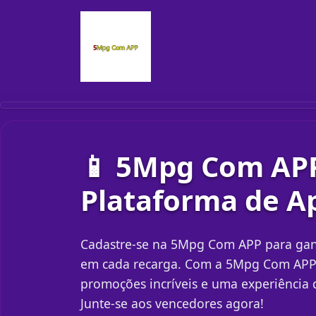
📱 5Mpg Com AP
Plataforma de A
Cadastre-se na 5Mpg Com APP para gan
em cada recarga. Com a 5Mpg Com APP,
promoções incríveis e uma experiência d
Junte-se aos vencedores agora!