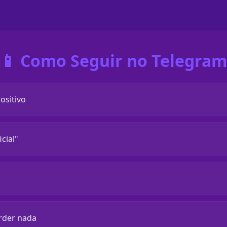
📱 Como Seguir no Telegram
ositivo
cial"
erder nada