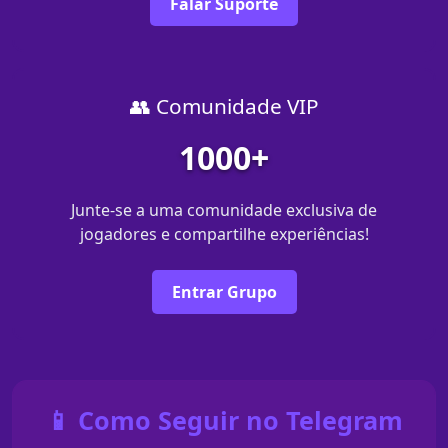
Falar Suporte
👥 Comunidade VIP
1000+
Junte-se a uma comunidade exclusiva de
jogadores e compartilhe experiências!
Entrar Grupo
📱 Como Seguir no Telegram