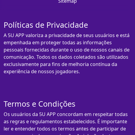
Sitemap
Políticas de Privacidade
A 5U APP valoriza a privacidade de seus usuários e está
empenhada em proteger todas as informações
pessoais fornecidas durante o uso de nossos canais de
comunicação. Todos os dados coletados são utilizados
exclusivamente para fins de melhoria contínua da
experiência de nossos jogadores.
Termos e Condições
Os usuários da 5U APP concordam em respeitar todas
as regras e regulamentos estabelecidos. É importante
ler e entender todos os termos antes de participar de