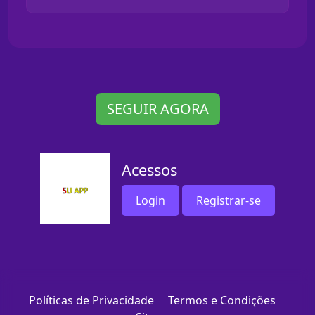
SEGUIR AGORA
Acessos
Login
Registrar-se
Políticas de Privacidade
Termos e Condições