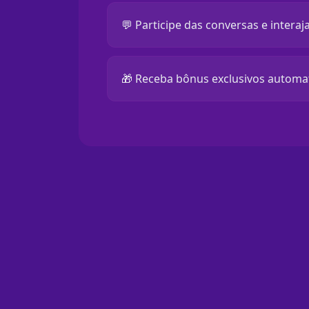
💬 Participe das conversas e interaj
🎁 Receba bônus exclusivos autom