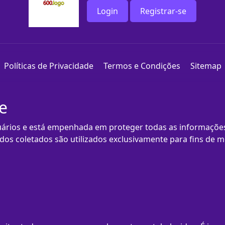
Login
Registrar-se
Políticas de Privacidade
Termos e Condições
Sitemap
de
suários e está empenhada em proteger todas as informaçõe
os coletados são utilizados exclusivamente para fins de m