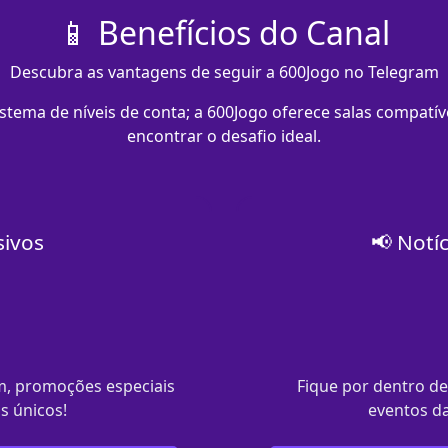
📱 Benefícios do Canal
Descubra as vantagens de seguir a 600Jogo no Telegram
stema de níveis de conta; a 600Jogo oferece salas compatíve
encontrar o desafio ideal.
sivos
📢 Notí
m, promoções especiais
Fique por dentro d
s únicos!
eventos d