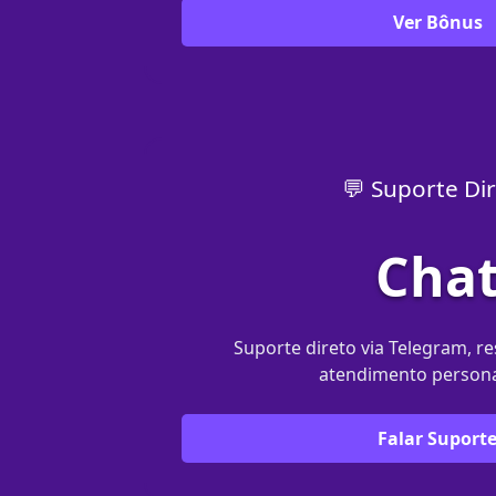
Ver Bônus
💬 Suporte Di
Cha
Suporte direto via Telegram, r
atendimento persona
Falar Suport