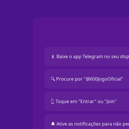
📱 Baixe o app Telegram no seu disp
🔍 Procure por "@600JogoOficial"
👆 Toque em "Entrar" ou "Join"
🔔 Ative as notificações para não p