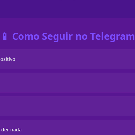
📱 Como Seguir no Telegram
ositivo
erder nada