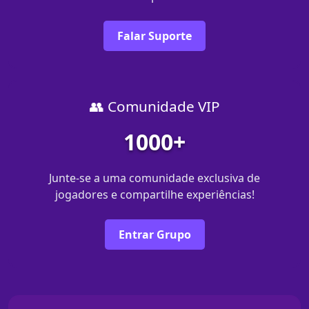
Falar Suporte
👥 Comunidade VIP
1000+
Junte-se a uma comunidade exclusiva de
jogadores e compartilhe experiências!
Entrar Grupo