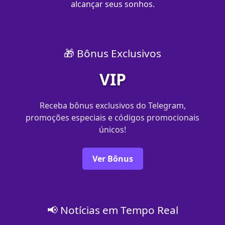
alcançar seus sonhos.
🎁 Bônus Exclusivos
VIP
Receba bônus exclusivos do Telegram,
promoções especiais e códigos promocionais
únicos!
Ver Bônus
📢 Notícias em Tempo Real