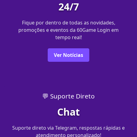
24/7
Fique por dentro de todas as novidades,
promoções e eventos da 60Game Login em
tempo real!
Ver Notícias
💬 Suporte Direto
Chat
Suporte direto via Telegram, respostas rápidas e
atendimento personalizado!