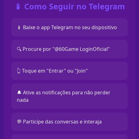
📱 Como Seguir no Telegram
📱 Baixe o app Telegram no seu dispositivo
🔍 Procure por "@60Game LoginOficial"
👆 Toque em "Entrar" ou "Join"
🔔 Ative as notificações para não perder
nada
💬 Participe das conversas e interaja