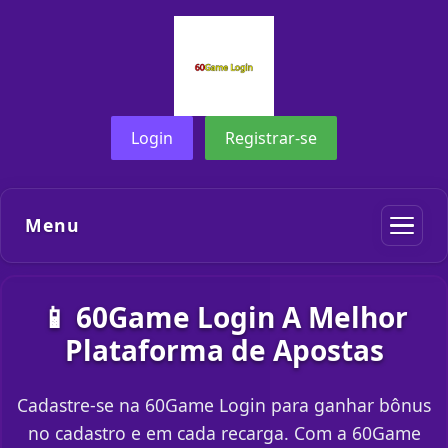
Login
Registrar-se
Menu
📱 60Game Login A Melhor
Plataforma de Apostas
Cadastre-se na 60Game Login para ganhar bônus
no cadastro e em cada recarga. Com a 60Game