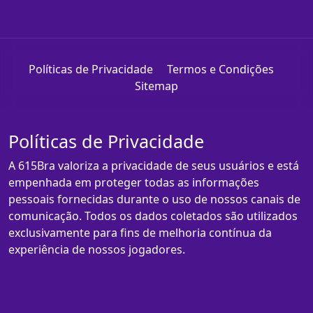
Políticas de Privacidade
Termos e Condições
Sitemap
Políticas de Privacidade
A 615Bra valoriza a privacidade de seus usuários e está
empenhada em proteger todas as informações
pessoais fornecidas durante o uso de nossos canais de
comunicação. Todos os dados coletados são utilizados
exclusivamente para fins de melhoria contínua da
experiência de nossos jogadores.