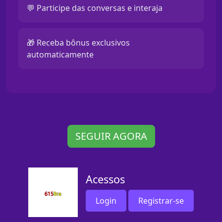
💬 Participe das conversas e interaja
🎁 Receba bônus exclusivos
automaticamente
SEGUIR AGORA
Acessos
Login
Registrar-se