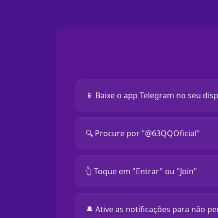
📱 Baixe o app Telegram no seu disp
🔍 Procure por "@63QQOficial"
👆 Toque em "Entrar" ou "Join"
🔔 Ative as notificações para não p