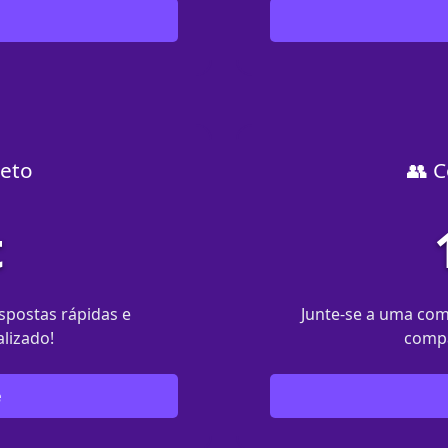
reto
👥 
t
espostas rápidas e
Junte-se a uma com
lizado!
compa
e