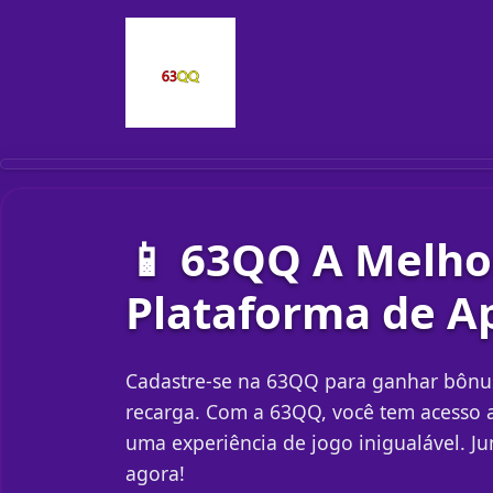
📱 63QQ A Melho
Plataforma de A
Cadastre-se na 63QQ para ganhar bônu
recarga. Com a 63QQ, você tem acesso a
uma experiência de jogo inigualável. J
agora!