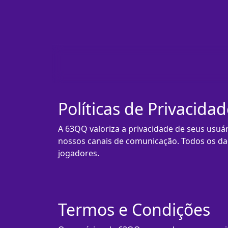
Políticas de Privacida
A 63QQ valoriza a privacidade de seus usu
nossos canais de comunicação. Todos os dad
jogadores.
Termos e Condições