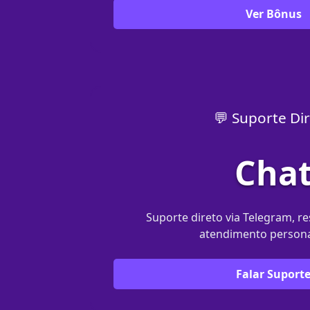
Ver Bônus
💬 Suporte Di
Cha
Suporte direto via Telegram, r
atendimento persona
Falar Suport