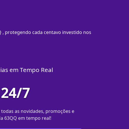
 , protegendo cada centavo investido nos
cias em Tempo Real
24/7
e todas as novidades, promoções e
da 63QQ em tempo real!