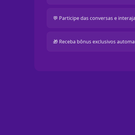
💬 Participe das conversas e interaj
🎁 Receba bônus exclusivos autom