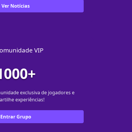
Ver Notícias
Comunidade VIP
1000+
unidade exclusiva de jogadores e
rtilhe experiências!
Entrar Grupo