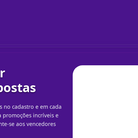
r
postas
s no cadastro e em cada
 promoções incríveis e
unte-se aos vencedores