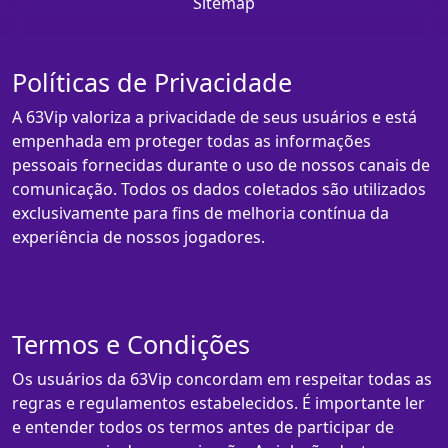
Sitemap
Políticas de Privacidade
A 63Vip valoriza a privacidade de seus usuários e está
empenhada em proteger todas as informações
pessoais fornecidas durante o uso de nossos canais de
comunicação. Todos os dados coletados são utilizados
exclusivamente para fins de melhoria contínua da
experiência de nossos jogadores.
Termos e Condições
Os usuários da 63Vip concordam em respeitar todas as
regras e regulamentos estabelecidos. É importante ler
e entender todos os termos antes de participar de