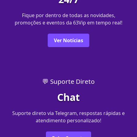
Fique por dentro de todas as novidades,
promoções e eventos da 63Vip em tempo real!
Ver Notícias
💬 Suporte Direto
Chat
Suporte direto via Telegram, respostas rápidas e
atendimento personalizado!