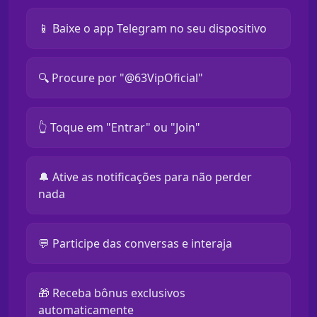
📱 Baixe o app Telegram no seu dispositivo
🔍 Procure por "@63VipOficial"
👆 Toque em "Entrar" ou "Join"
🔔 Ative as notificações para não perder
nada
💬 Participe das conversas e interaja
🎁 Receba bônus exclusivos
automaticamente