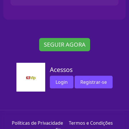
SEGUIR AGORA
Acessos
Login
Registrar-se
Políticas de Privacidade
Termos e Condições