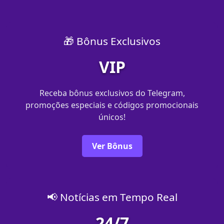
🎁 Bônus Exclusivos
VIP
Receba bônus exclusivos do Telegram,
promoções especiais e códigos promocionais
únicos!
Ver Bônus
📢 Notícias em Tempo Real
24/7