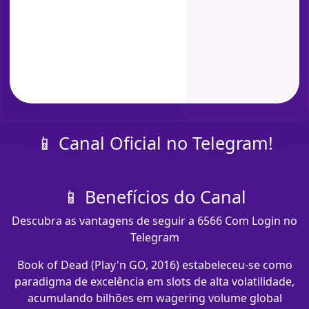
📱 Canal Oficial no Telegram!
📱 Benefícios do Canal
Descubra as vantagens de seguir a 6566 Com Login no
Telegram
Book of Dead (Play'n GO, 2016) estabeleceu-se como
paradigma de excelência em slots de alta volatilidade,
acumulando bilhões em wagering volume global