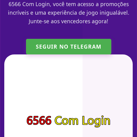
6566 Com Login, você tem acesso a promoções
incríveis e uma experiência de jogo inigualável.
Junte-se aos vencedores agora!
SEGUIR NO TELEGRAM