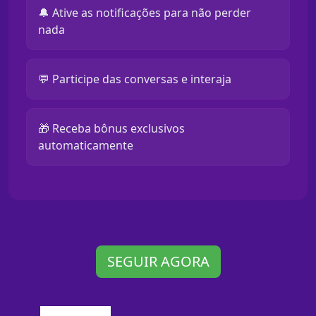
🔔 Ative as notificações para não perder
nada
💬 Participe das conversas e interaja
🎁 Receba bônus exclusivos
automaticamente
SEGUIR AGORA