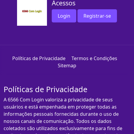
Acessos
Login
Registrar-se
Políticas de Privacidade
Termos e Condições
Sitemap
Políticas de Privacidade
A 6566 Com Login valoriza a privacidade de seus
usuários e está empenhada em proteger todas as
informações pessoais fornecidas durante o uso de
nossos canais de comunicação. Todos os dados
coletados são utilizados exclusivamente para fins de