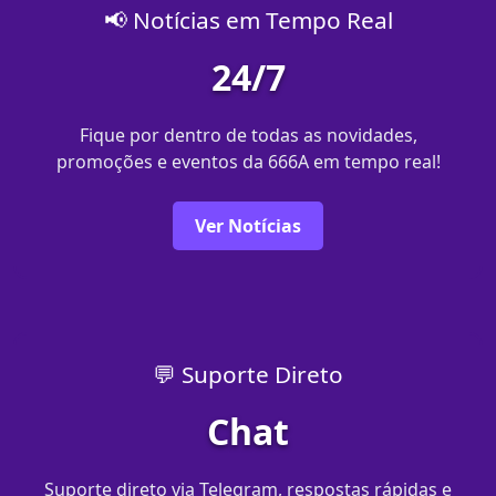
📢 Notícias em Tempo Real
24/7
Fique por dentro de todas as novidades,
promoções e eventos da 666A em tempo real!
Ver Notícias
💬 Suporte Direto
Chat
Suporte direto via Telegram, respostas rápidas e