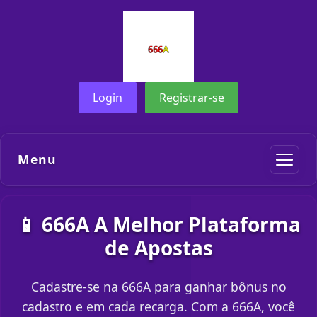
Login
Registrar-se
Menu
📱 666A A Melhor Plataforma
de Apostas
Cadastre-se na 666A para ganhar bônus no
cadastro e em cada recarga. Com a 666A, você