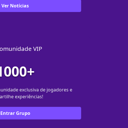
Ver Notícias
Comunidade VIP
1000+
unidade exclusiva de jogadores e
rtilhe experiências!
Entrar Grupo