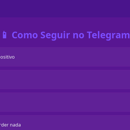
📱 Como Seguir no Telegram
ositivo
erder nada