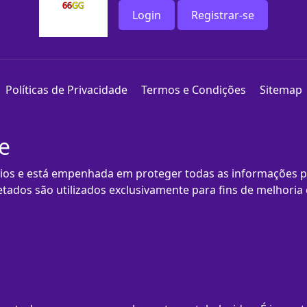
Login
Registrar-se
Políticas de Privacidade
Termos e Condições
Sitemap
de
ários e está empenhada em proteger todas as informações p
tados são utilizados exclusivamente para fins de melhoria