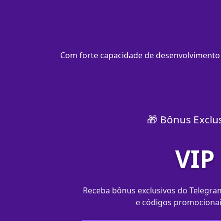
Com forte capacidade de desenvolvimento e
🎁 Bônus Exclu
VIP
Receba bônus exclusivos do Telegra
e códigos promocionai