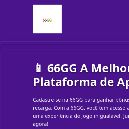
📱 66GG A Melho
Plataforma de A
Cadastre-se na 66GG para ganhar bônus
recarga. Com a 66GG, você tem acesso a
uma experiência de jogo inigualável. J
agora!