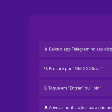
📱 Baixe o app Telegram no seu disp
🔍 Procure por "@66GGOficial"
👆 Toque em "Entrar" ou "Join"
🔔 Ative as notificações para não p