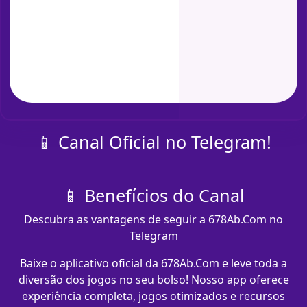
📱 Canal Oficial no Telegram!
📱 Benefícios do Canal
Descubra as vantagens de seguir a 678Ab.Com no
Telegram
Baixe o aplicativo oficial da 678Ab.Com e leve toda a
diversão dos jogos no seu bolso! Nosso app oferece
experiência completa, jogos otimizados e recursos