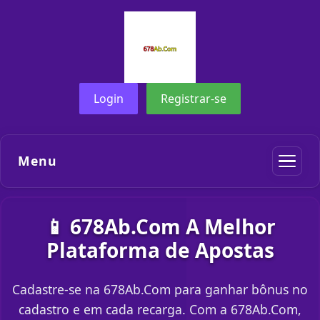
Login
Registrar-se
Menu
📱 678Ab.Com A Melhor
Plataforma de Apostas
Cadastre-se na 678Ab.Com para ganhar bônus no
cadastro e em cada recarga. Com a 678Ab.Com,