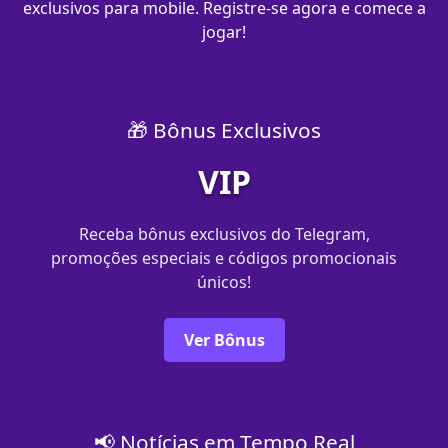
exclusivos para mobile. Registre-se agora e comece a
jogar!
🎁 Bônus Exclusivos
VIP
Receba bônus exclusivos do Telegram,
promoções especiais e códigos promocionais
únicos!
Ver Bônus
📢 Notícias em Tempo Real