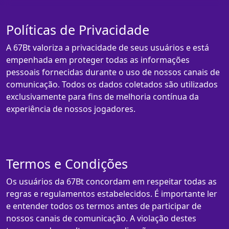
Políticas de Privacidade
A 67Bt valoriza a privacidade de seus usuários e está
empenhada em proteger todas as informações
pessoais fornecidas durante o uso de nossos canais de
comunicação. Todos os dados coletados são utilizados
exclusivamente para fins de melhoria contínua da
experiência de nossos jogadores.
Termos e Condições
Os usuários da 67Bt concordam em respeitar todas as
regras e regulamentos estabelecidos. É importante ler
e entender todos os termos antes de participar de
nossos canais de comunicação. A violação destes