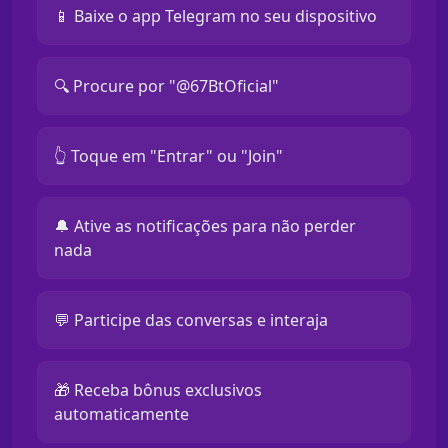
📱 Baixe o app Telegram no seu dispositivo
🔍 Procure por "@67BtOficial"
👆 Toque em "Entrar" ou "Join"
🔔 Ative as notificações para não perder
nada
💬 Participe das conversas e interaja
🎁 Receba bônus exclusivos
automaticamente