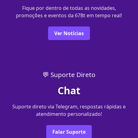
Fique por dentro de todas as novidades,
promoções e eventos da 67Bt em tempo real!
Ver Notícias
💬 Suporte Direto
Chat
Suporte direto via Telegram, respostas rápidas e
atendimento personalizado!
Falar Suporte