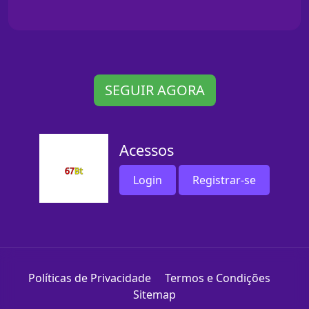
SEGUIR AGORA
Acessos
Login
Registrar-se
Políticas de Privacidade
Termos e Condições
Sitemap