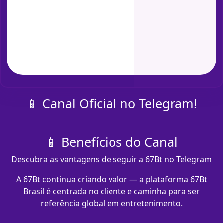
📱 Canal Oficial no Telegram!
📱 Benefícios do Canal
Descubra as vantagens de seguir a 67Bt no Telegram
A 67Bt continua criando valor — a plataforma 67Bt
Brasil é centrada no cliente e caminha para ser
referência global em entretenimento.