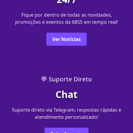
Fique por dentro de todas as novidades,
promoções e eventos da 6855 em tempo real!
Ver Notícias
💬 Suporte Direto
Chat
Suporte direto via Telegram, respostas rápidas e
atendimento personalizado!