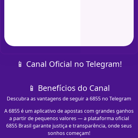
📱 Canal Oficial no Telegram!
📱 Benefícios do Canal
Descubra as vantagens de seguir a 6855 no Telegram
A 6855 é um aplicativo de apostas com grandes ganhos
a partir de pequenos valores — a plataforma oficial
6855 Brasil garante justiça e transparência, onde seus
sonhos começam!