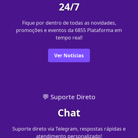
24/7
Fique por dentro de todas as novidades,
promoções e eventos da 6855 Plataforma em
tempo real!
Ver Notícias
💬 Suporte Direto
Chat
Suporte direto via Telegram, respostas rápidas e
atendimento personalizado!