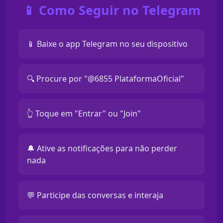
📱 Como Seguir no Telegram
📱 Baixe o app Telegram no seu dispositivo
🔍 Procure por "@6855 PlataformaOficial"
👆 Toque em "Entrar" ou "Join"
🔔 Ative as notificações para não perder
nada
💬 Participe das conversas e interaja