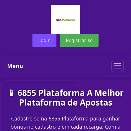
Login
Registrar-se
Menu
📱 6855 Plataforma A Melhor
Plataforma de Apostas
Cadastre-se na 6855 Plataforma para ganhar
bônus no cadastro e em cada recarga. Com a