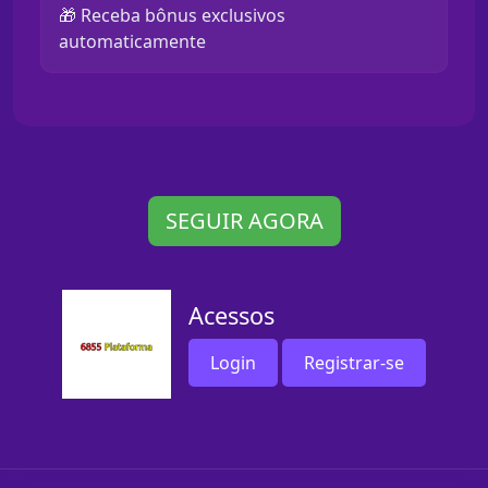
🎁 Receba bônus exclusivos
automaticamente
SEGUIR AGORA
Acessos
Login
Registrar-se