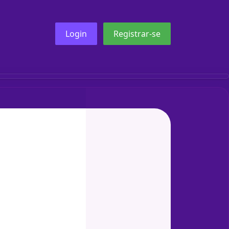
Login
Registrar-se