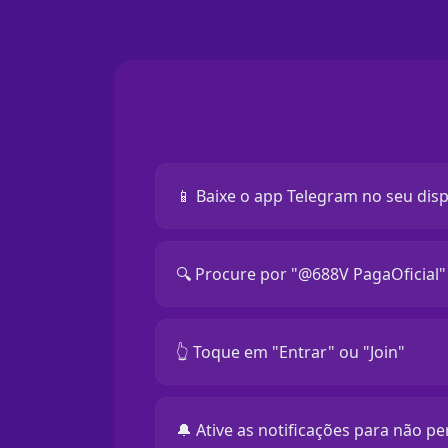
📱 Baixe o app Telegram no seu disp
🔍 Procure por "@688V PagaOficial"
👆 Toque em "Entrar" ou "Join"
🔔 Ative as notificações para não p