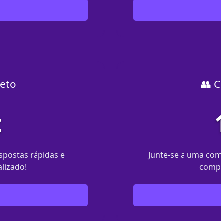
reto
👥 
t
espostas rápidas e
Junte-se a uma com
lizado!
compa
e