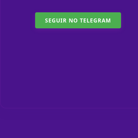
SEGUIR NO TELEGRAM