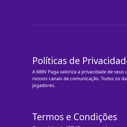
Políticas de Privacida
A 688V Paga valoriza a privacidade de seus
nossos canais de comunicação. Todos os dad
jogadores.
Termos e Condições