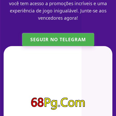
você tem acesso a promoções incríveis e uma
experiência de jogo inigualável. Junte-se aos
vencedores agora!
SEGUIR NO TELEGRAM