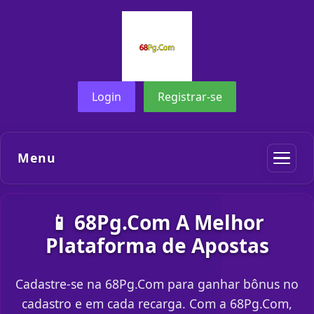
Login
Registrar-se
Menu
📱 68Pg.Com A Melhor
Plataforma de Apostas
Cadastre-se na 68Pg.Com para ganhar bônus no
cadastro e em cada recarga. Com a 68Pg.Com,