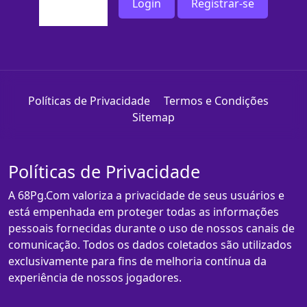
Login
Registrar-se
Políticas de Privacidade
Termos e Condições
Sitemap
Políticas de Privacidade
A 68Pg.Com valoriza a privacidade de seus usuários e
está empenhada em proteger todas as informações
pessoais fornecidas durante o uso de nossos canais de
comunicação. Todos os dados coletados são utilizados
exclusivamente para fins de melhoria contínua da
experiência de nossos jogadores.