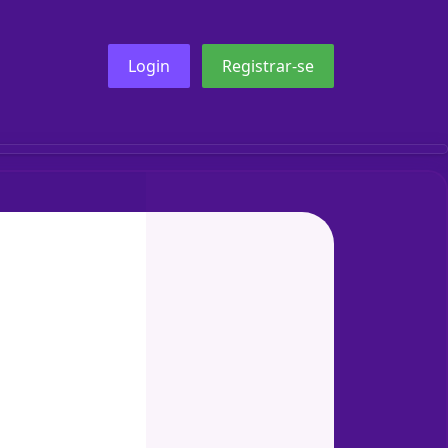
Login
Registrar-se