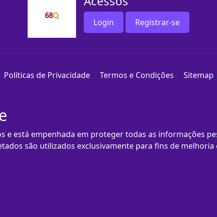
Acessos
Login
Registrar-se
Políticas de Privacidade
Termos e Condições
Sitemap
de
ios e está empenhada em proteger todas as informações pe
tados são utilizados exclusivamente para fins de melhoria