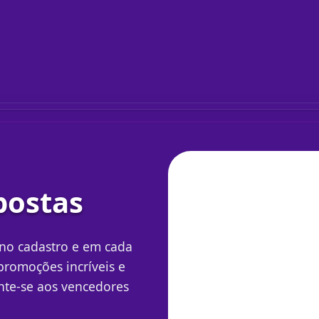
postas
no cadastro e em cada
promoções incríveis e
unte-se aos vencedores