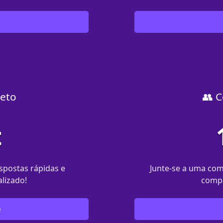
reto
👥 
t
espostas rápidas e
Junte-se a uma com
lizado!
compa
e