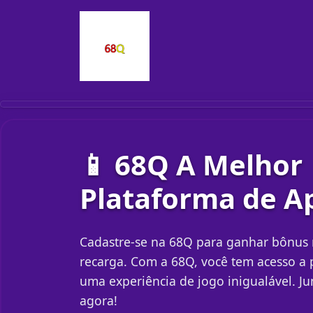
📱 68Q A Melhor
Plataforma de A
Cadastre-se na 68Q para ganhar bônus 
recarga. Com a 68Q, você tem acesso a 
uma experiência de jogo inigualável. J
agora!