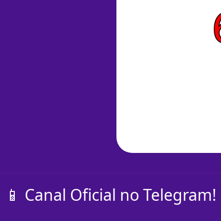
📱 Canal Oficial no Telegram!