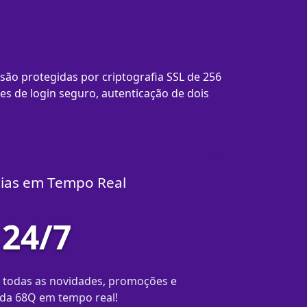
são protegidas por criptografia SSL de 256
es de login seguro, autenticação de dois
cias em Tempo Real
24/7
e todas as novidades, promoções e
da 68Q em tempo real!