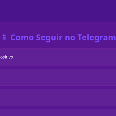
📱 Como Seguir no Telegram
ositivo