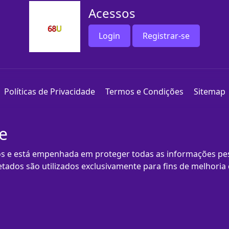
Acessos
Login
Registrar-se
Políticas de Privacidade
Termos e Condições
Sitemap
de
ios e está empenhada em proteger todas as informações pe
tados são utilizados exclusivamente para fins de melhoria