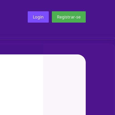
Login
Registrar-se