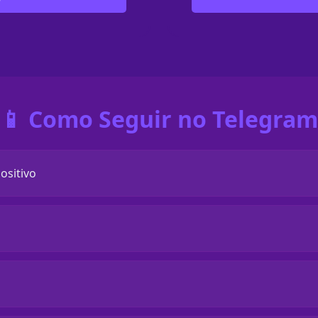
📱 Como Seguir no Telegram
ositivo