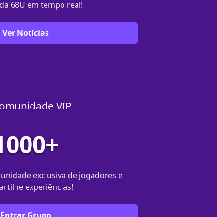
 da 68U em tempo real!
Ver Notícias
Comunidade VIP
1000+
unidade exclusiva de jogadores e
rtilhe experiências!
Entrar Grupo