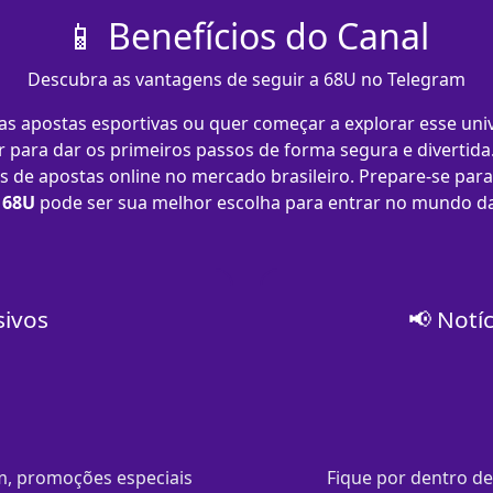
📱 Benefícios do Canal
Descubra as vantagens de seguir a 68U no Telegram
 apostas esportivas ou quer começar a explorar esse univer
 para dar os primeiros passos de forma segura e divertida
s de apostas online no mercado brasileiro. Prepare-se para 
o
68U
pode ser sua melhor escolha para entrar no mundo da
sivos
📢 Notí
m, promoções especiais
Fique por dentro d