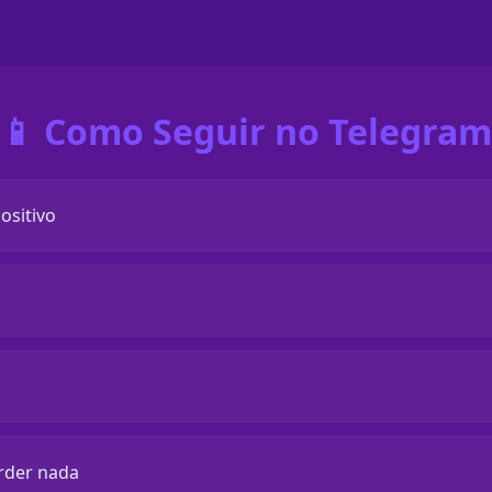
📱 Como Seguir no Telegram
ositivo
erder nada