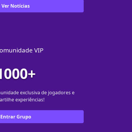
Ver Notícias
Comunidade VIP
1000+
unidade exclusiva de jogadores e
rtilhe experiências!
Entrar Grupo