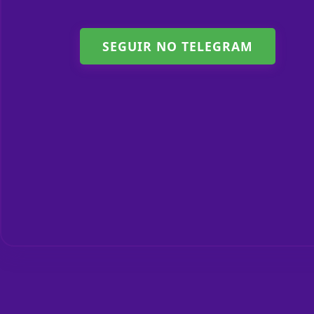
SEGUIR NO TELEGRAM