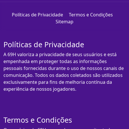
Políticas de Privacidade
Termos e Condições
Sitemap
Políticas de Privacidade
A 69H valoriza a privacidade de seus usuários e está
empenhada em proteger todas as informações
pessoais fornecidas durante o uso de nossos canais de
comunicação. Todos os dados coletados são utilizados
exclusivamente para fins de melhoria contínua da
experiência de nossos jogadores.
Termos e Condições