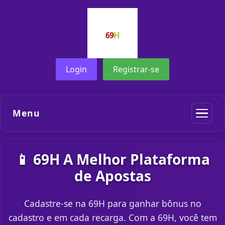
Login
Registrar-se
Menu
📱 69H A Melhor Plataforma
de Apostas
Cadastre-se na 69H para ganhar bônus no
cadastro e em cada recarga. Com a 69H, você tem