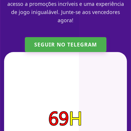
acesso a promoções incríveis e uma experiência
de jogo inigualável. Junte-se aos vencedores
agora!
SEGUIR NO TELEGRAM