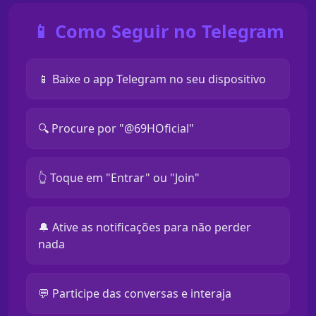
📱 Como Seguir no Telegram
📱 Baixe o app Telegram no seu dispositivo
🔍 Procure por "@69HOficial"
👆 Toque em "Entrar" ou "Join"
🔔 Ative as notificações para não perder
nada
💬 Participe das conversas e interaja