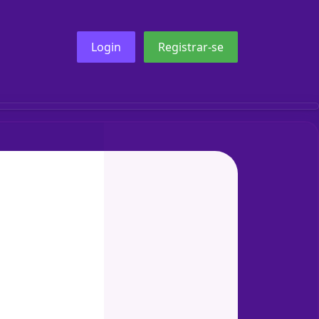
Login
Registrar-se