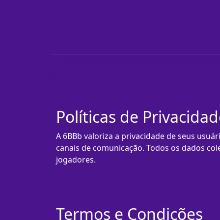
Políticas de Privacida
A 6BBb valoriza a privacidade de seus usuá
canais de comunicação. Todos os dados cole
jogadores.
Termos e Condições