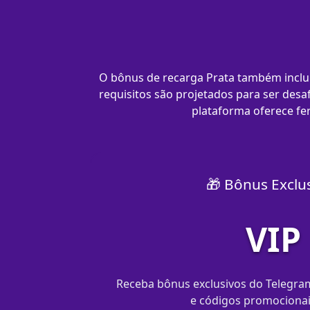
O bônus de recarga Prata também inclui 
requisitos são projetados para ser des
plataforma oferece fe
🎁 Bônus Exclu
VIP
Receba bônus exclusivos do Telegra
e códigos promocionai