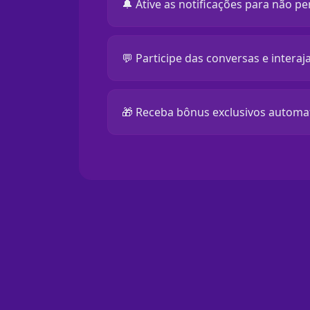
🔔 Ative as notificações para não p
💬 Participe das conversas e interaj
🎁 Receba bônus exclusivos autom