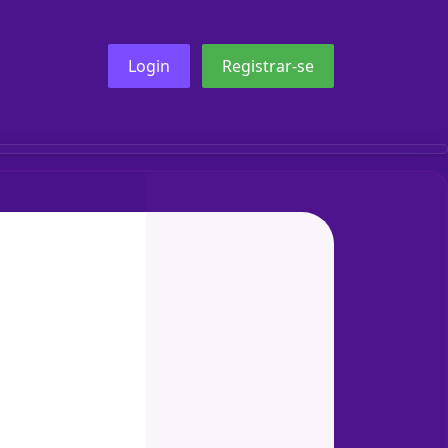
Login
Registrar-se