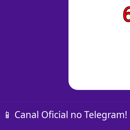
📱 Canal Oficial no Telegram!