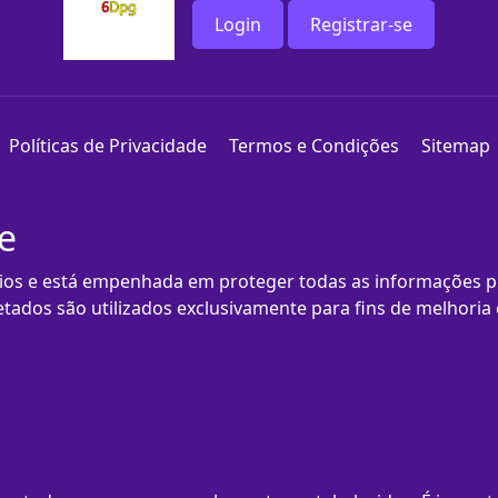
Login
Registrar-se
Políticas de Privacidade
Termos e Condições
Sitemap
de
ários e está empenhada em proteger todas as informações p
tados são utilizados exclusivamente para fins de melhoria