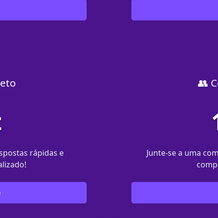
reto
👥 
t
espostas rápidas e
Junte-se a uma com
lizado!
compa
e