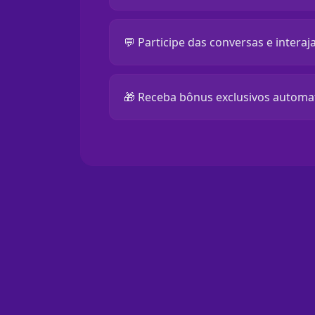
💬 Participe das conversas e interaj
🎁 Receba bônus exclusivos autom