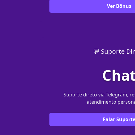
Ver Bônus
💬 Suporte Di
Cha
Suporte direto via Telegram, r
atendimento persona
Falar Suport