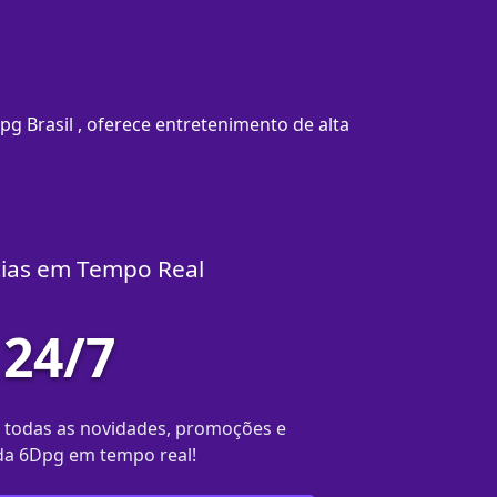
pg Brasil , oferece entretenimento de alta
cias em Tempo Real
24/7
e todas as novidades, promoções e
da 6Dpg em tempo real!