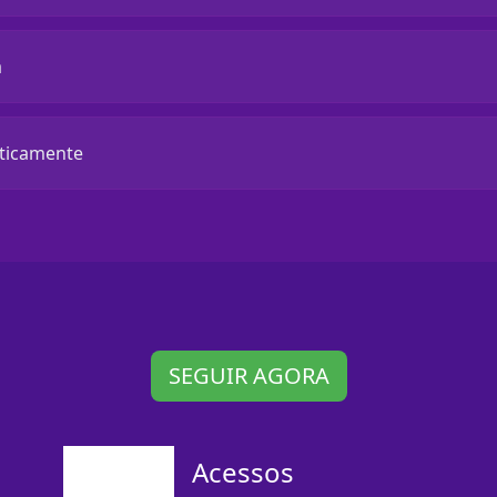
a
aticamente
SEGUIR AGORA
Acessos