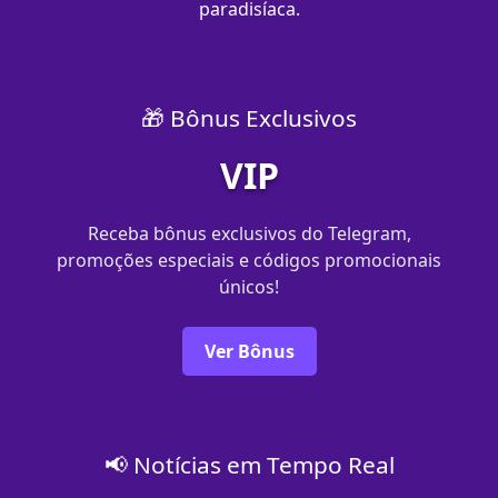
paradisíaca.
🎁 Bônus Exclusivos
VIP
Receba bônus exclusivos do Telegram,
promoções especiais e códigos promocionais
únicos!
Ver Bônus
📢 Notícias em Tempo Real