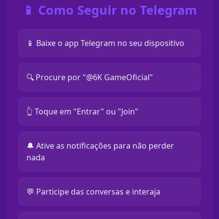
📱 Como Seguir no Telegram
📱 Baixe o app Telegram no seu dispositivo
🔍 Procure por "@6K GameOficial"
👆 Toque em "Entrar" ou "Join"
🔔 Ative as notificações para não perder
nada
💬 Participe das conversas e interaja