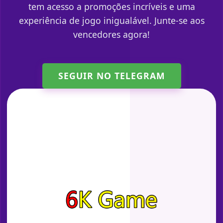
tem acesso a promoções incríveis e uma
experiência de jogo inigualável. Junte-se aos
vencedores agora!
SEGUIR NO TELEGRAM