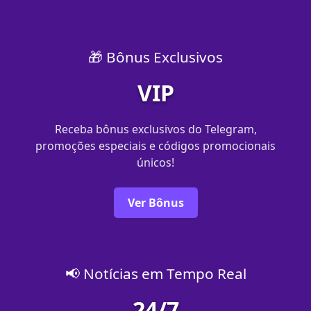
🎁 Bônus Exclusivos
VIP
Receba bônus exclusivos do Telegram,
promoções especiais e códigos promocionais
únicos!
Ver Bônus
📢 Notícias em Tempo Real
24/7