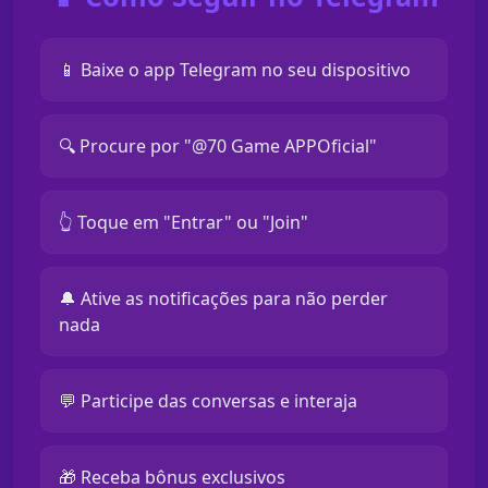
📱 Baixe o app Telegram no seu dispositivo
🔍 Procure por "@70 Game APPOficial"
👆 Toque em "Entrar" ou "Join"
🔔 Ative as notificações para não perder
nada
💬 Participe das conversas e interaja
🎁 Receba bônus exclusivos