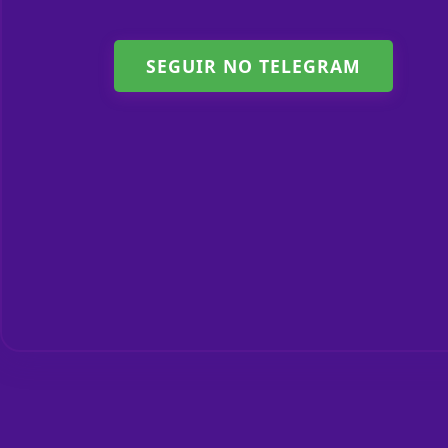
SEGUIR NO TELEGRAM