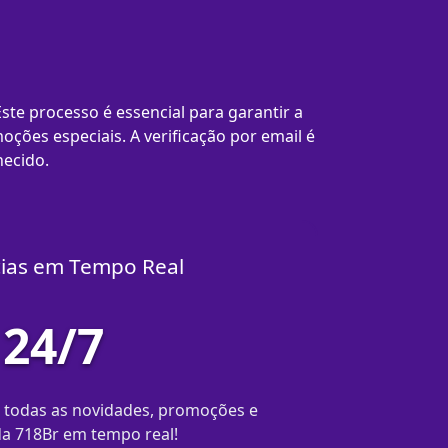
ste processo é essencial para garantir a
ções especiais. A verificação por email é
necido.
cias em Tempo Real
24/7
e todas as novidades, promoções e
da 718Br em tempo real!