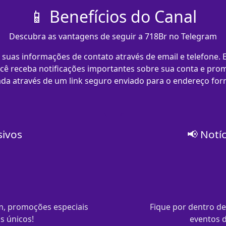
📱 Benefícios do Canal
Descubra as vantagens de seguir a 718Br no Telegram
 suas informações de contato através de email e telefone. E
cê receba notificações importantes sobre sua conta e promo
ada através de um link seguro enviado para o endereço for
sivos
📢 Notí
m, promoções especiais
Fique por dentro d
s únicos!
eventos 