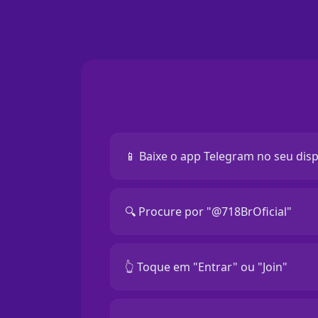
📱 Baixe o app Telegram no seu disp
🔍 Procure por "@718BrOficial"
👆 Toque em "Entrar" ou "Join"