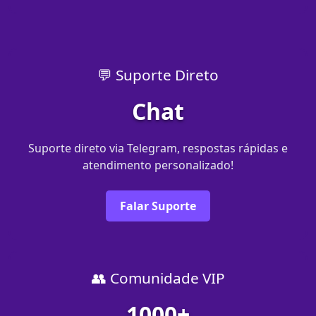
💬 Suporte Direto
Chat
Suporte direto via Telegram, respostas rápidas e
atendimento personalizado!
Falar Suporte
👥 Comunidade VIP
1000+