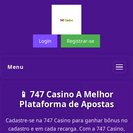
Login
Registrar-se
Menu
📱 747 Casino A Melhor
Plataforma de Apostas
Cadastre-se na 747 Casino para ganhar bônus no
cadastro e em cada recarga. Com a 747 Casino,