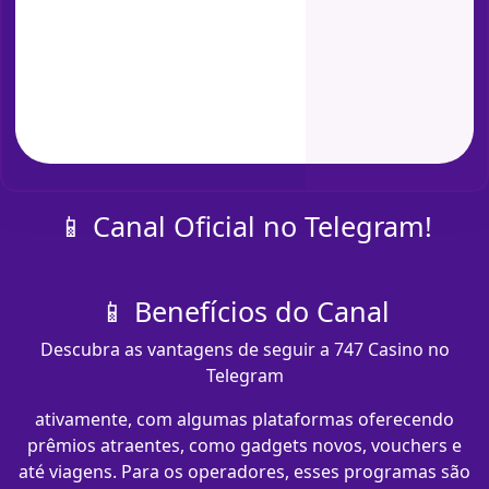
📱 Canal Oficial no Telegram!
📱 Benefícios do Canal
Descubra as vantagens de seguir a 747 Casino no
Telegram
ativamente, com algumas plataformas oferecendo
prêmios atraentes, como gadgets novos, vouchers e
até viagens. Para os operadores, esses programas são