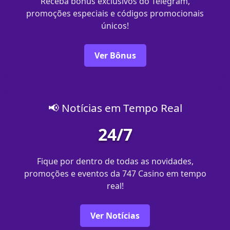
Receba bônus exclusivos do Telegram,
promoções especiais e códigos promocionais
únicos!
Ver Bônus
📢 Notícias em Tempo Real
24/7
Fique por dentro de todas as novidades,
promoções e eventos da 747 Casino em tempo
real!
Ver Notícias