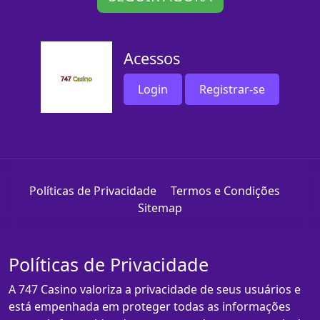
Acessos
Login
Registrar-se
Políticas de Privacidade
Termos e Condições
Sitemap
Políticas de Privacidade
A 747 Casino valoriza a privacidade de seus usuários e
está empenhada em proteger todas as informações