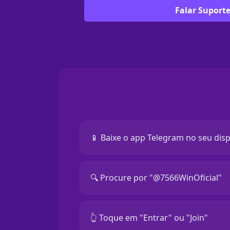
Falar Suport
📱 Baixe o app Telegram no seu disp
🔍 Procure por "@7566WinOficial"
👆 Toque em "Entrar" ou "Join"