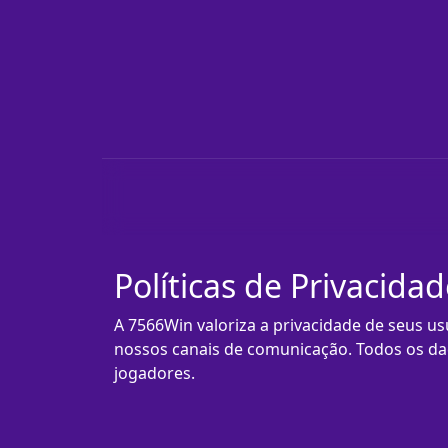
Políticas de Privacida
A 7566Win valoriza a privacidade de seus u
nossos canais de comunicação. Todos os dad
jogadores.