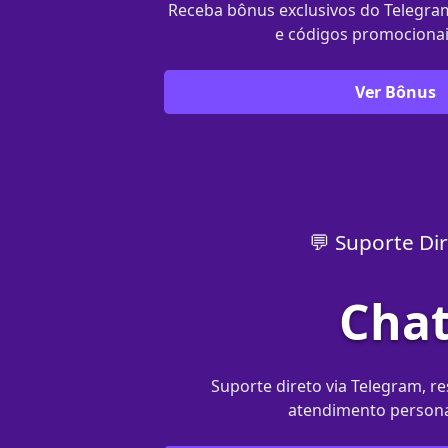
Receba bônus exclusivos do Telegra
e códigos promocionai
Ver Bônus
💬 Suporte Di
Cha
Suporte direto via Telegram, r
atendimento persona