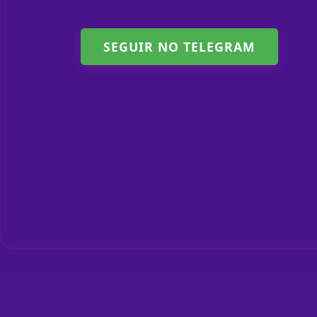
SEGUIR NO TELEGRAM