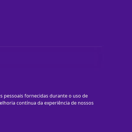
s pessoais fornecidas durante o uso de
elhoria contínua da experiência de nossos