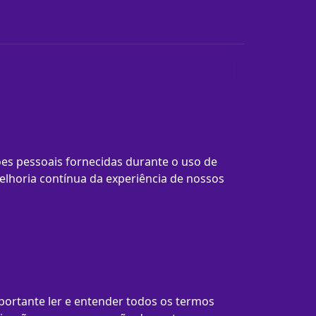
es pessoais fornecidas durante o uso de
elhoria contínua da experiência de nossos
portante ler e entender todos os termos