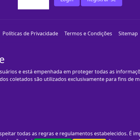
Políticas de Privacidade
Termos e Condições
Sitemap
de
 usuários e está empenhada em proteger todas as informaçõ
os coletados são utilizados exclusivamente para fins de m
eitar todas as regras e regulamentos estabelecidos. É im