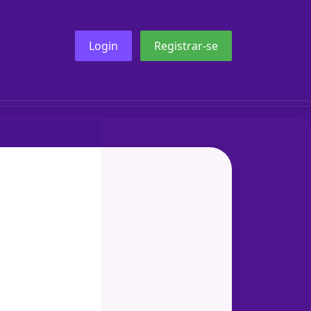
Login
Registrar-se