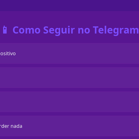
📱 Como Seguir no Telegram
ositivo
erder nada