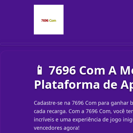
📱 7696 Com A M
Plataforma de A
Cadastre-se na 7696 Com para ganhar 
cada recarga. Com a 7696 Com, você t
incríveis e uma experiência de jogo inig
vencedores agora!