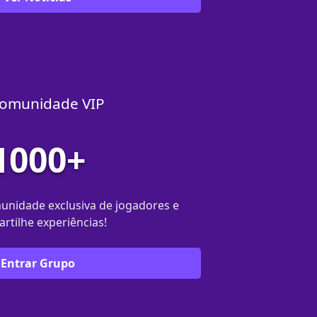
Comunidade VIP
1000+
unidade exclusiva de jogadores e
rtilhe experiências!
Entrar Grupo