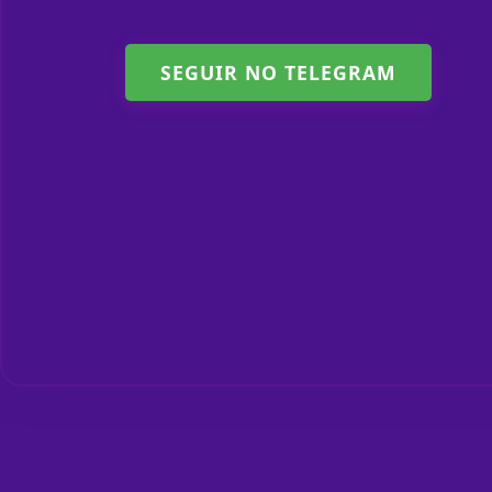
SEGUIR NO TELEGRAM