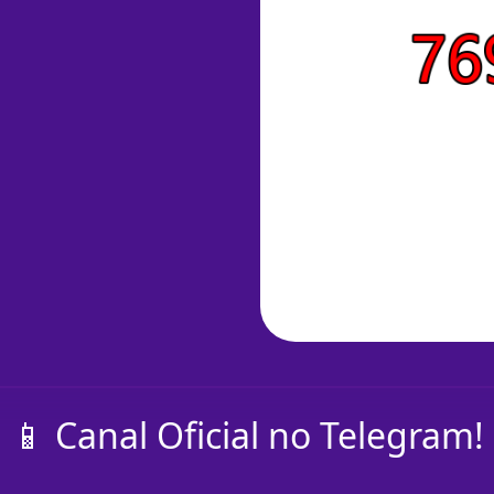
📱 Canal Oficial no Telegram!