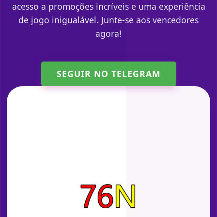
acesso a promoções incríveis e uma experiência
de jogo inigualável. Junte-se aos vencedores
agora!
SEGUIR NO TELEGRAM