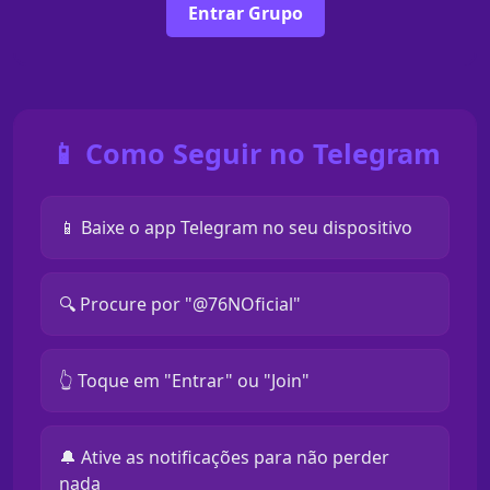
Entrar Grupo
📱 Como Seguir no Telegram
📱 Baixe o app Telegram no seu dispositivo
🔍 Procure por "@76NOficial"
👆 Toque em "Entrar" ou "Join"
🔔 Ative as notificações para não perder
nada