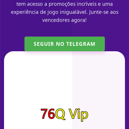
tem acesso a promoções incríveis e uma
experiência de jogo inigualável. Junte-se aos
vencedores agora!
SEGUIR NO TELEGRAM