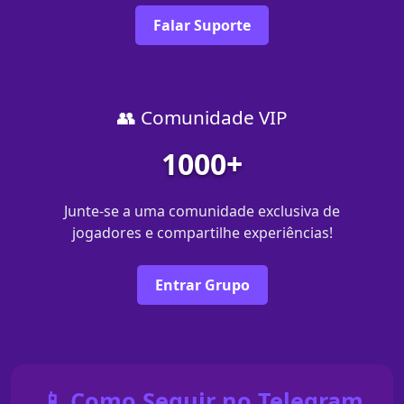
Falar Suporte
👥 Comunidade VIP
1000+
Junte-se a uma comunidade exclusiva de
jogadores e compartilhe experiências!
Entrar Grupo
📱 Como Seguir no Telegram