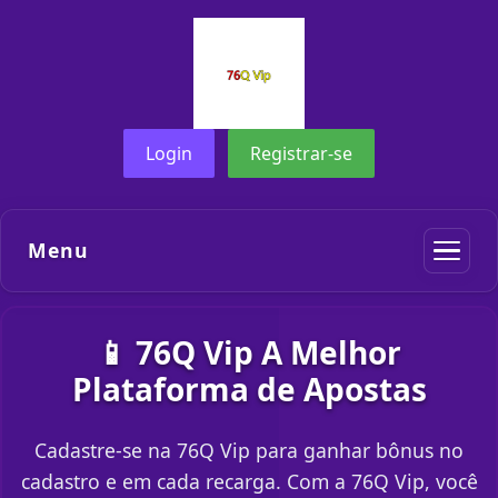
Login
Registrar-se
Menu
📱 76Q Vip A Melhor
Plataforma de Apostas
Cadastre-se na 76Q Vip para ganhar bônus no
cadastro e em cada recarga. Com a 76Q Vip, você