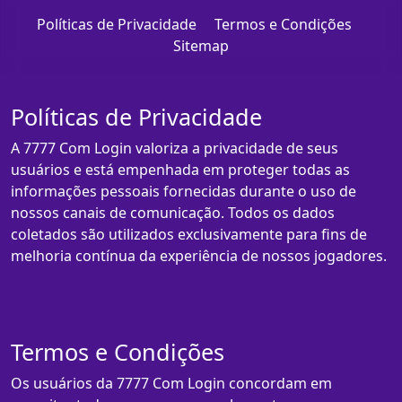
Políticas de Privacidade
Termos e Condições
Sitemap
Políticas de Privacidade
A 7777 Com Login valoriza a privacidade de seus
usuários e está empenhada em proteger todas as
informações pessoais fornecidas durante o uso de
nossos canais de comunicação. Todos os dados
coletados são utilizados exclusivamente para fins de
melhoria contínua da experiência de nossos jogadores.
Termos e Condições
Os usuários da 7777 Com Login concordam em