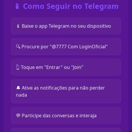
📱 Como Seguir no Telegram
📱 Baixe o app Telegram no seu dispositivo
🔍 Procure por "@7777 Com LoginOficial"
👆 Toque em "Entrar" ou "Join"
🔔 Ative as notificações para não perder
nada
💬 Participe das conversas e interaja