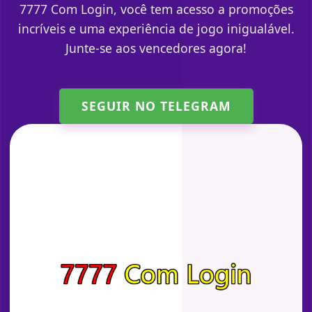
7777 Com Login, você tem acesso a promoções
incríveis e uma experiência de jogo inigualável.
Junte-se aos vencedores agora!
SEGUIR NO TELEGRAM