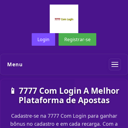
Login
Registrar-se
Menu
📱 7777 Com Login A Melhor
Plataforma de Apostas
Cadastre-se na 7777 Com Login para ganhar
bônus no cadastro e em cada recarga. Com a