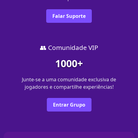
Falar Suporte
👥 Comunidade VIP
1000+
Junte-se a uma comunidade exclusiva de
jogadores e compartilhe experiências!
Entrar Grupo