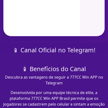
📱 Canal Oficial no Telegram!
📱 Benefícios do Canal
Descubra as vantagens de seguir a 777CC Win APP no
Telegram
Desenvolvida por uma equipe técnica de elite, a
plataforma 777CC Win APP Brasil permite que os
jogadores se cadastrem pelo celular e sintam a emoção