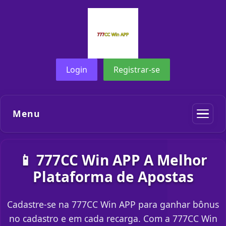
Login
Registrar-se
Menu
📱 777CC Win APP A Melhor
Plataforma de Apostas
Cadastre-se na 777CC Win APP para ganhar bônus
no cadastro e em cada recarga. Com a 777CC Win