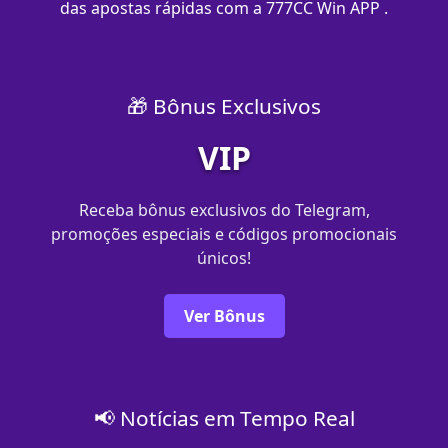
das apostas rápidas com a 777CC Win APP .
🎁 Bônus Exclusivos
VIP
Receba bônus exclusivos do Telegram,
promoções especiais e códigos promocionais
únicos!
Ver Bônus
📢 Notícias em Tempo Real