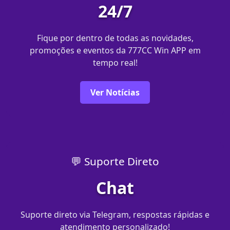
24/7
Fique por dentro de todas as novidades,
promoções e eventos da 777CC Win APP em
tempo real!
Ver Notícias
💬 Suporte Direto
Chat
Suporte direto via Telegram, respostas rápidas e
atendimento personalizado!