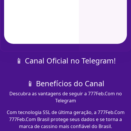
📱 Canal Oficial no Telegram!
📱 Benefícios do Canal
Descubra as vantagens de seguir a 777Feb.Com no
Telegram
Com tecnologia SSL de última geração, a 777Feb.Com
777Feb.Com Brasil protege seus dados e se torna a
marca de cassino mais confiável do Brasil.