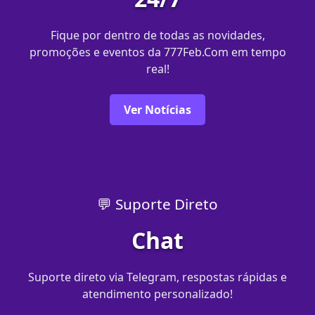
Fique por dentro de todas as novidades,
promoções e eventos da 777Feb.Com em tempo
real!
Ver Notícias
💬 Suporte Direto
Chat
Suporte direto via Telegram, respostas rápidas e
atendimento personalizado!