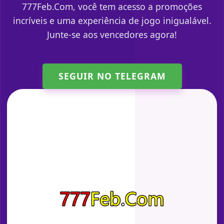
777Feb.Com, você tem acesso a promoções
incríveis e uma experiência de jogo inigualável.
Junte-se aos vencedores agora!
SEGUIR NO TELEGRAM