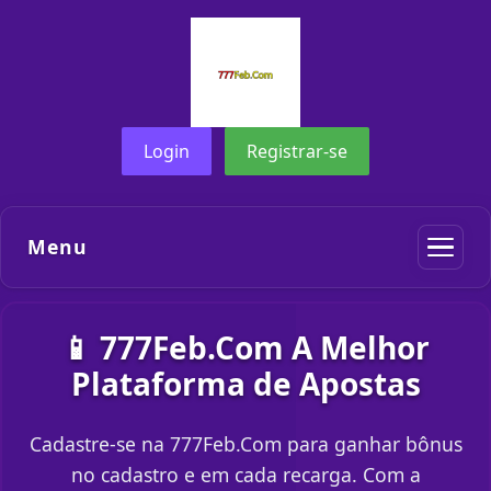
Login
Registrar-se
Menu
📱 777Feb.Com A Melhor
Plataforma de Apostas
Cadastre-se na 777Feb.Com para ganhar bônus
no cadastro e em cada recarga. Com a