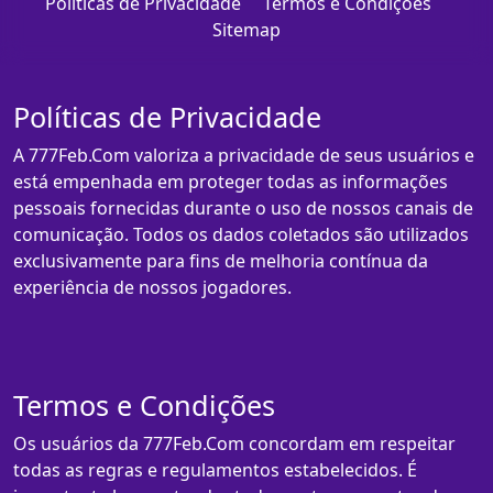
Políticas de Privacidade
Termos e Condições
Sitemap
Políticas de Privacidade
A 777Feb.Com valoriza a privacidade de seus usuários e
está empenhada em proteger todas as informações
pessoais fornecidas durante o uso de nossos canais de
comunicação. Todos os dados coletados são utilizados
exclusivamente para fins de melhoria contínua da
experiência de nossos jogadores.
Termos e Condições
Os usuários da 777Feb.Com concordam em respeitar
todas as regras e regulamentos estabelecidos. É