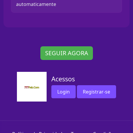
automaticamente
SEGUIR AGORA
Acessos
Login
Registrar-se