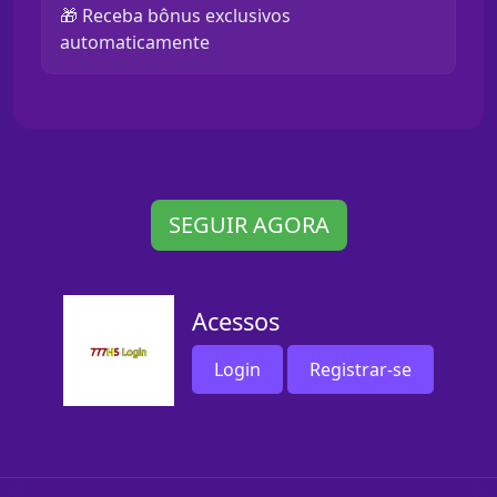
🎁 Receba bônus exclusivos
automaticamente
SEGUIR AGORA
Acessos
Login
Registrar-se