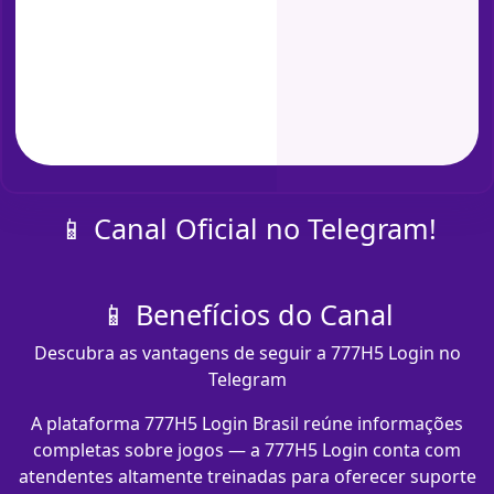
📱 Canal Oficial no Telegram!
📱 Benefícios do Canal
Descubra as vantagens de seguir a 777H5 Login no
Telegram
A plataforma 777H5 Login Brasil reúne informações
completas sobre jogos — a 777H5 Login conta com
atendentes altamente treinadas para oferecer suporte