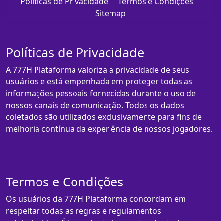
Políticas de Privacidade
Termos e Condições
Sitemap
Políticas de Privacidade
A 777H Plataforma valoriza a privacidade de seus
usuários e está empenhada em proteger todas as
informações pessoais fornecidas durante o uso de
nossos canais de comunicação. Todos os dados
coletados são utilizados exclusivamente para fins de
melhoria contínua da experiência de nossos jogadores.
Termos e Condições
Os usuários da 777H Plataforma concordam em
respeitar todas as regras e regulamentos