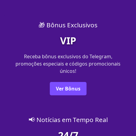
🎁 Bônus Exclusivos
VIP
Receba bônus exclusivos do Telegram,
promoções especiais e códigos promocionais
únicos!
Ver Bônus
📢 Notícias em Tempo Real
24/7