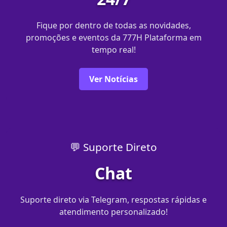
Fique por dentro de todas as novidades,
promoções e eventos da 777H Plataforma em
tempo real!
Ver Notícias
💬 Suporte Direto
Chat
Suporte direto via Telegram, respostas rápidas e
atendimento personalizado!