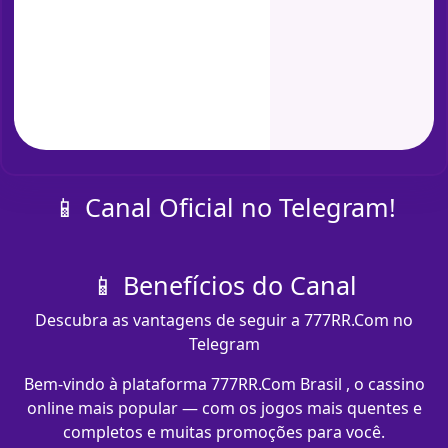
📱 Canal Oficial no Telegram!
📱 Benefícios do Canal
Descubra as vantagens de seguir a 777RR.Com no
Telegram
Bem-vindo à plataforma 777RR.Com Brasil , o cassino
online mais popular — com os jogos mais quentes e
completos e muitas promoções para você.