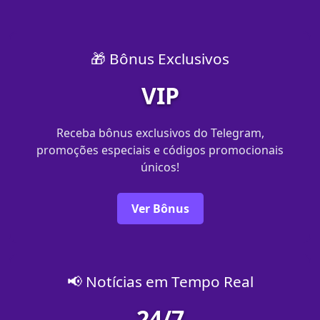
🎁 Bônus Exclusivos
VIP
Receba bônus exclusivos do Telegram,
promoções especiais e códigos promocionais
únicos!
Ver Bônus
📢 Notícias em Tempo Real
24/7