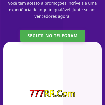
você tem acesso a promoções incríveis e uma
experiência de jogo inigualável. Junte-se aos
vencedores agora!
SEGUIR NO TELEGRAM