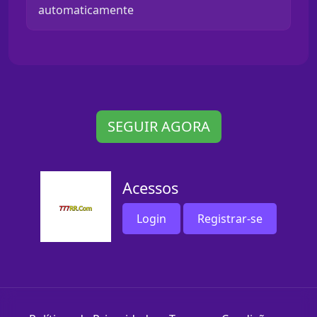
automaticamente
SEGUIR AGORA
Acessos
Login
Registrar-se