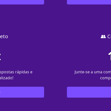
reto
👥 
t
espostas rápidas e
Junte-se a uma com
lizado!
compa
e