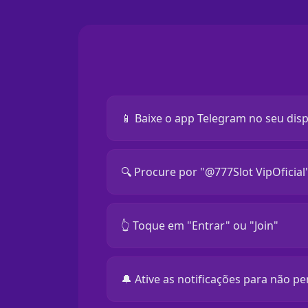
📱 Baixe o app Telegram no seu disp
🔍 Procure por "@777Slot VipOficial
👆 Toque em "Entrar" ou "Join"
🔔 Ative as notificações para não p