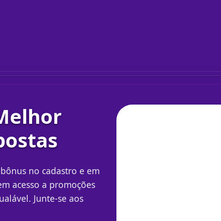
 Melhor
postas
 bônus no cadastro e em
tem acesso a promoções
ualável. Junte-se aos