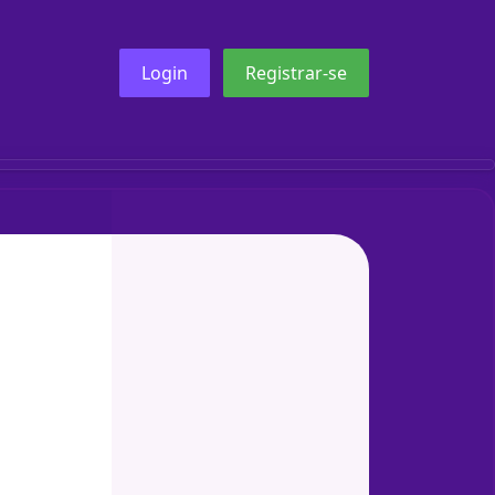
Login
Registrar-se