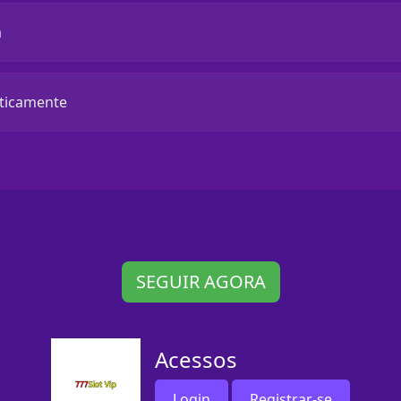
a
aticamente
SEGUIR AGORA
Acessos
Login
Registrar-se