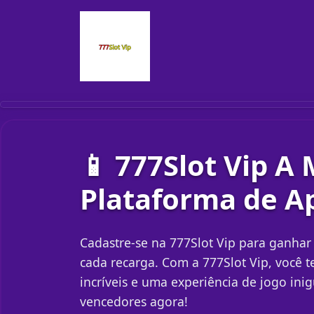
📱 777Slot Vip A
Plataforma de A
Cadastre-se na 777Slot Vip para ganhar
cada recarga. Com a 777Slot Vip, você 
incríveis e uma experiência de jogo inig
vencedores agora!