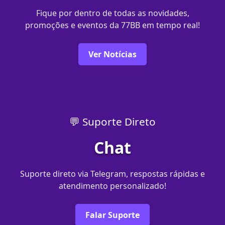
Fique por dentro de todas as novidades,
promoções e eventos da 77BB em tempo real!
Ver Notícias
💬 Suporte Direto
Chat
Suporte direto via Telegram, respostas rápidas e
atendimento personalizado!
Falar Suporte