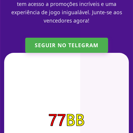
tem acesso a promoções incríveis e uma
experiência de jogo inigualável. Junte-se aos
vencedores agora!
SEGUIR NO TELEGRAM