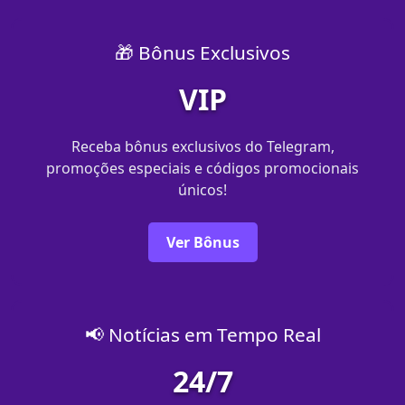
🎁 Bônus Exclusivos
VIP
Receba bônus exclusivos do Telegram,
promoções especiais e códigos promocionais
únicos!
Ver Bônus
📢 Notícias em Tempo Real
24/7