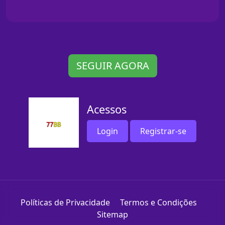
SEGUIR AGORA
Acessos
Login
Registrar-se
Políticas de Privacidade
Termos e Condições
Sitemap