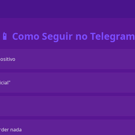
📱 Como Seguir no Telegram
ositivo
cial"
erder nada