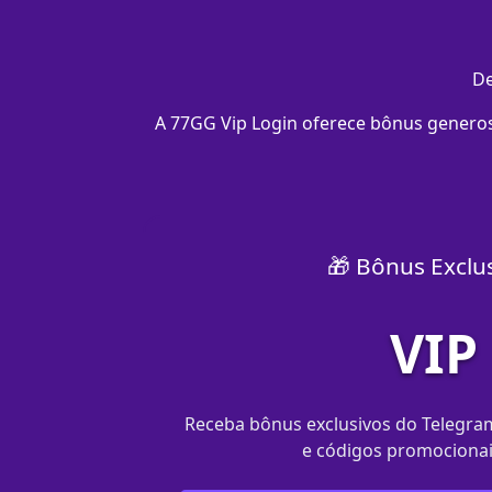
De
A 77GG Vip Login oferece bônus generos
🎁 Bônus Exclu
VIP
Receba bônus exclusivos do Telegra
e códigos promocionai