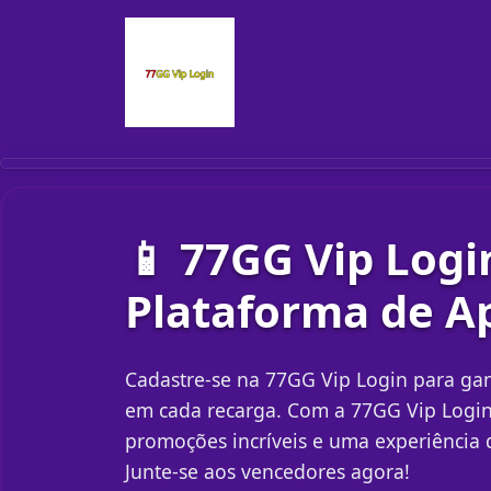
📱 77GG Vip Logi
Plataforma de A
Cadastre-se na 77GG Vip Login para ga
em cada recarga. Com a 77GG Vip Login
promoções incríveis e uma experiência d
Junte-se aos vencedores agora!