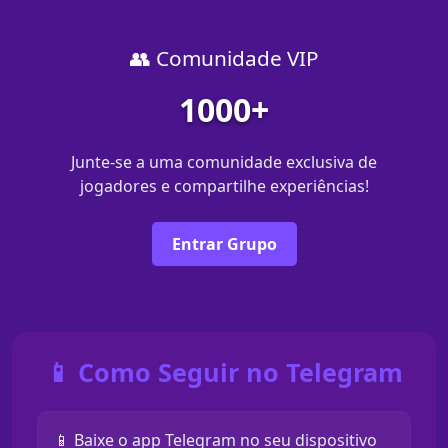
👥 Comunidade VIP
1000+
Junte-se a uma comunidade exclusiva de
jogadores e compartilhe experiências!
Entrar Grupo
📱 Como Seguir no Telegram
📱 Baixe o app Telegram no seu dispositivo