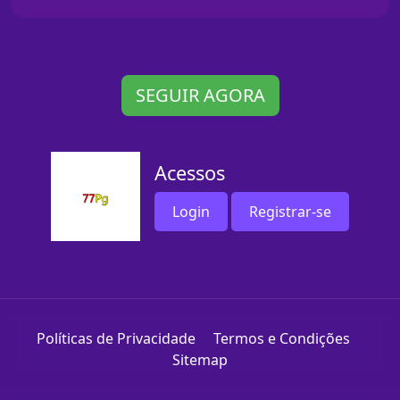
SEGUIR AGORA
Acessos
Login
Registrar-se
Políticas de Privacidade
Termos e Condições
Sitemap