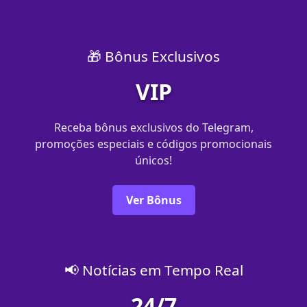
🎁 Bônus Exclusivos
VIP
Receba bônus exclusivos do Telegram,
promoções especiais e códigos promocionais
únicos!
Ver Bônus
📢 Notícias em Tempo Real
24/7