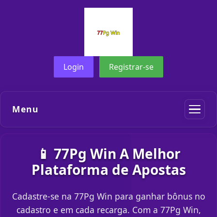
Login
Registrar-se
Menu
📱 77Pg Win A Melhor
Plataforma de Apostas
Cadastre-se na 77Pg Win para ganhar bônus no
cadastro e em cada recarga. Com a 77Pg Win,