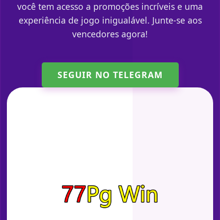
você tem acesso a promoções incríveis e uma
experiência de jogo inigualável. Junte-se aos
vencedores agora!
SEGUIR NO TELEGRAM