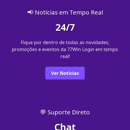
📢 Notícias em Tempo Real
24/7
Fique por dentro de todas as novidades,
promoções e eventos da 77Win Login em tempo
real!
Ver Notícias
💬 Suporte Direto
Chat