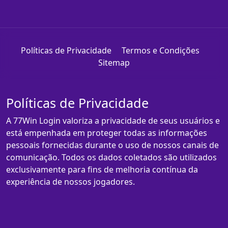
Políticas de Privacidade
Termos e Condições
Sitemap
Políticas de Privacidade
A 77Win Login valoriza a privacidade de seus usuários e
está empenhada em proteger todas as informações
pessoais fornecidas durante o uso de nossos canais de
comunicação. Todos os dados coletados são utilizados
exclusivamente para fins de melhoria contínua da
experiência de nossos jogadores.