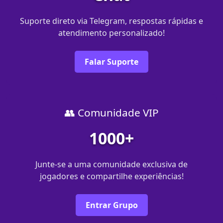
Suporte direto via Telegram, respostas rápidas e
atendimento personalizado!
Falar Suporte
👥 Comunidade VIP
1000+
Junte-se a uma comunidade exclusiva de
jogadores e compartilhe experiências!
Entrar Grupo