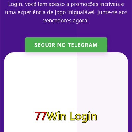
Login, você tem acesso a promoções incríveis e
uma experiência de jogo inigualável. Junte-se aos
vencedores agora!
SEGUIR NO TELEGRAM