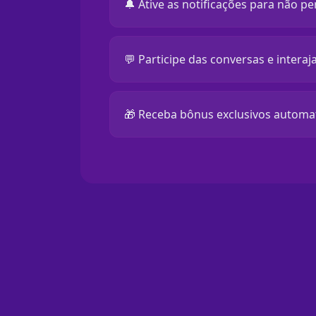
🔔 Ative as notificações para não p
💬 Participe das conversas e interaj
🎁 Receba bônus exclusivos autom