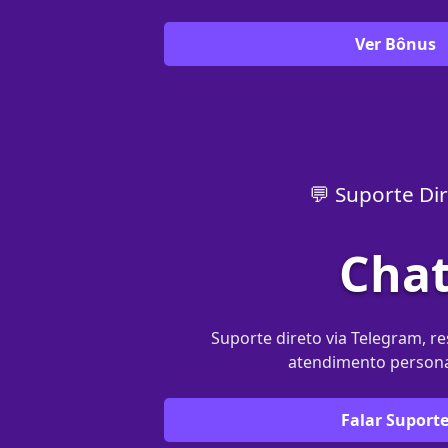
Ver Bônus
💬 Suporte Di
Cha
Suporte direto via Telegram, r
atendimento persona
Falar Suport