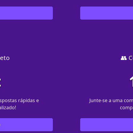
reto
👥 
t
espostas rápidas e
Junte-se a uma com
lizado!
compa
e