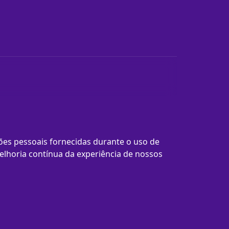
ões pessoais fornecidas durante o uso de
elhoria contínua da experiência de nossos